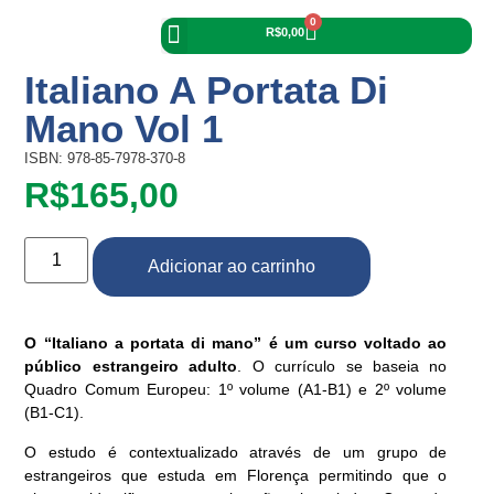
0
R$
0,00
Página Principal
Materiais de Apoio
Portal do Aluno
Italiano A Portata Di
Mano Vol 1
ISBN: 978-85-7978-370-8
R$
165,00
Adicionar ao carrinho
O “Italiano a portata di mano” é um curso voltado ao
público estrangeiro adulto
. O currículo se baseia no
Quadro Comum Europeu: 1º volume (A1-B1) e 2º volume
(B1-C1).
O estudo é contextualizado através de um grupo de
estrangeiros que estuda em Florença permitindo que o