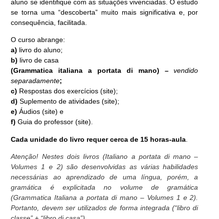
aluno se identifique com as situações vivenciadas. O estudo
se torna uma “descoberta” muito mais significativa e, por
consequência, facilitada.
O curso abrange:
a)
livro do aluno;
b)
livro de casa
(Grammatica italiana a portata di mano) –
vendido
separadamente
;
c)
Respostas dos exercícios (site);
d)
Suplemento de atividades (site);
e)
Áudios (site) e
f)
Guia do professor (site).
Cada unidade do livro requer cerca de 15 horas-aula
.
Atenção! Nestes dois livros (Italiano a portata di mano –
Volumes 1 e 2) são desenvolvidas as várias habilidades
necessárias ao aprendizado de uma língua, porém, a
gramática é explicitada no volume de gramática
(Grammatica Italiana a portata di mano – Volumes 1 e 2).
Portanto, devem ser utilizados de forma integrada (“libro di
classe” + “libro di casa”).