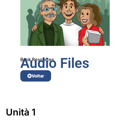
Audio Files
Book Resources
Voltar
Unità 1