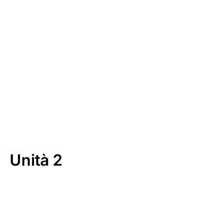
00:00
Download
Unità 2
00:00