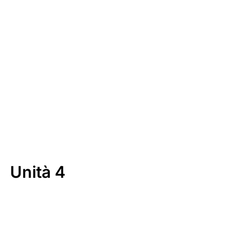
Download
Unità 4
00:00