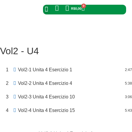
0
R$
0,00
Página Principal
Materiais de Apoio
Portal do Aluno
Vol2 - U4
1
Vol2-1 Unita 4 Esercizio 1
2:47
2
Vol2-2 Unita 4 Esercizio 4
5:38
3
Vol2-3 Unita 4 Esercizio 10
3:06
4
Vol2-4 Unita 4 Esercizio 15
5:43